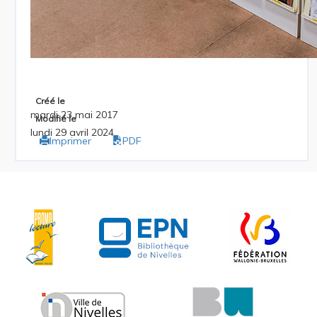
Créé le
mardi 23 mai 2017
Modifié le
lundi 29 avril 2024
Imprimer
PDF