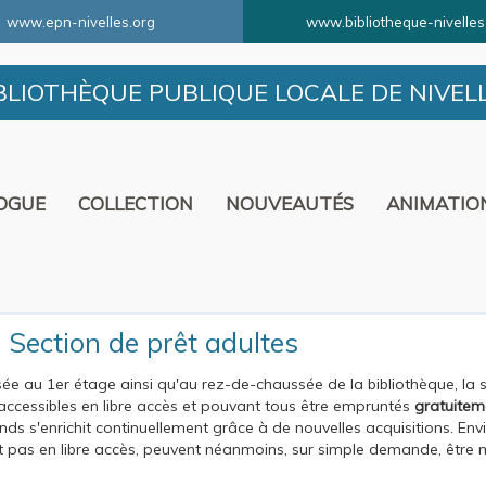
www.epn-nivelles.org
www.bibliotheque-nivelles
BLIOTHÈQUE PUBLIQUE LOCALE DE NIVEL
OGUE
COLLECTION
NOUVEAUTÉS
ANIMATIO
 Section de prêt adultes
sée au 1er étage ainsi qu'au rez-de-chaussée de la bibliothèque, la
, accessibles en libre accès et pouvant tous être empruntés
gratuitem
nds s'enrichit continuellement grâce à de nouvelles acquisitions. Env
t pas en libre accès, peuvent néanmoins, sur simple demande, être m