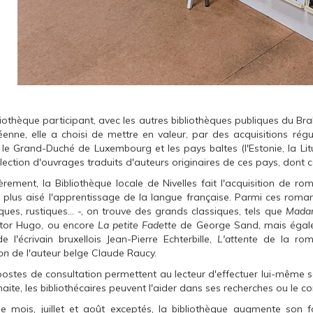
liothèque participant, avec les autres bibliothèques publiques du Brab
enne, elle a choisi de mettre en valeur, par des acquisitions réguli
 le Grand-Duché de Luxembourg et les pays baltes (l'Estonie, la Litu
lection d'ouvrages traduits d'auteurs originaires de ces pays, dont 
èrement, la Bibliothèque locale de Nivelles fait l'acquisition de r
 plus aisé l'apprentissage de la langue française. Parmi ces romans
iques, rustiques... -, on trouve des grands classiques, tels que
Mada
ctor Hugo, ou encore
La petite Fadette
de George Sand, mais égal
e l'écrivain bruxellois Jean-Pierre Echterbille,
L'attente
de la roma
on
de l'auteur belge Claude Raucy.
ostes de consultation permettent au lecteur d'effectuer lui-même s
haite, les bibliothécaires peuvent l'aider dans ses recherches ou le co
 mois, juillet et août exceptés, la bibliothèque augmente son f