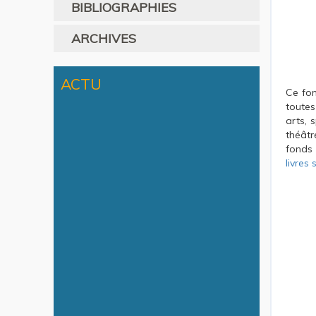
BIBLIOGRAPHIES
ARCHIVES
ACTU
Ce fo
toutes
arts, 
théâtr
fonds
livres