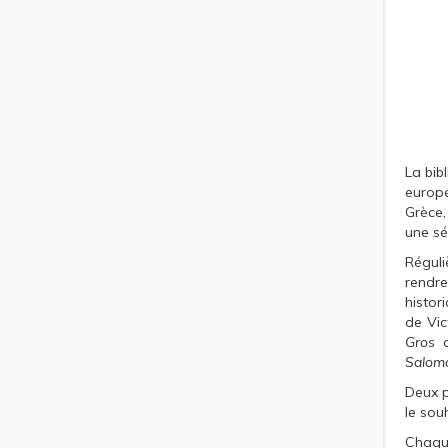
La bib
europé
Grèce,
une sé
Réguli
rendre
histor
de Vi
Gros
d
Salom
Deux p
le sou
Chaque