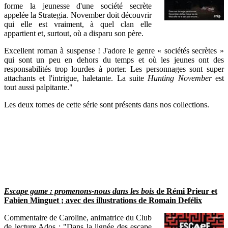
forme la jeunesse d'une société secrète
appelée la Strategia. November doit découvrir
qui elle est vraiment, à quel clan elle
appartient et, surtout, où a disparu son père.
Excellent roman à suspense ! J'adore le genre « sociétés secrètes »
qui sont un peu en dehors du temps et où les jeunes ont des
responsabilités trop lourdes à porter. Les personnages sont super
attachants et l'intrigue, haletante. La suite
Hunting November
est
tout aussi palpitante."
Les deux tomes de cette série sont présents dans nos collections.
Escape game : promenons-nous dans les bois
de Rémi Prieur et
Fabien Minguet ; avec des illustrations de Romain Defélix
Commentaire de Caroline, animatrice du Club
de lecture Ados : "Dans la lignée des escape